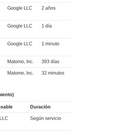
Google LLC
2 años
Google LLC
1 día
Google LLC
1 minuto
Matomo, Inc.
393 días
Matomo, Inc.
32 minutos
miento)
sable
Duración
 LLC
Según servicio