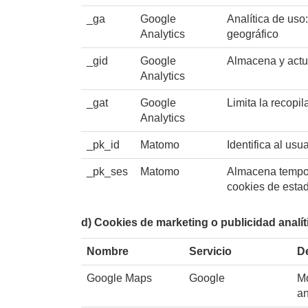
_ga
Google
Analítica de uso:
Analytics
geográfico
_gid
Google
Almacena y actua
Analytics
_gat
Google
Limita la recopil
Analytics
_pk_id
Matomo
Identifica al us
_pk_ses
Matomo
Almacena tempora
cookies de estad
d) Cookies de marketing o publicidad analít
Nombre
Servicio
D
Google Maps
Google
Mo
an