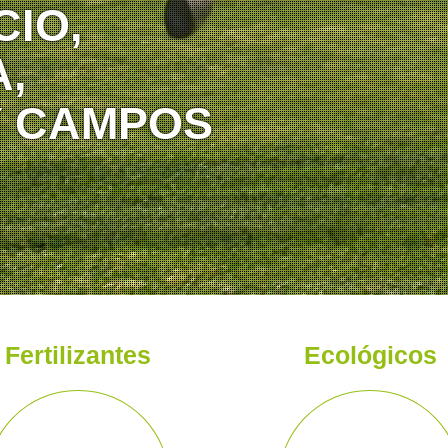
IO,
,
Y CAMPOS
a la agricultura, jardi
Fertilizantes
Ecológicos