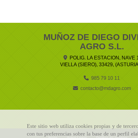
MUÑOZ DE DIEGO DIV
AGRO S.L.
POLIG. LA ESTACION, NAVE 1
VIELLA (SIERO)
,
33429
,
(ASTURIA
985 79 10 11
contacto
mdagro.com
Este sitio web utiliza cookies propias y de terce
con tus preferencias sobre la base de un perfil el